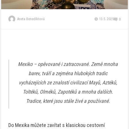
Aneta Benediktová
13.5. 2025
0
Mexiko – opěvované i zatracované. Země mnoha
barev, tváří a zejména hlubokých tradic
vycházejících ze znalostí civilizací Mayů, Aztéků,
Toltéků, Olméků, Zapotéků a mnoha dalších.
Tradice, které jsou stále živé a používané.
Do Mexika můžete zavítat s klasickou cestovní