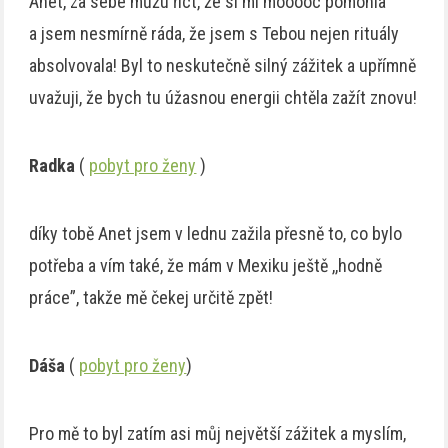
Anet, za sebe můžu říct, že si mi mooooc pomohla
a jsem nesmírně ráda, že jsem s Tebou nejen rituály
absolvovala! Byl to neskutečně silný zážitek a upřímně
uvažuji, že bych tu úžasnou energii chtěla zažít znovu!
Radka
(
pobyt pro ženy
)
díky tobě Anet jsem v lednu zažila přesně to, co bylo
potřeba a vím také, že mám v Mexiku ještě ,,hodně
práce”, takže mě čekej určitě zpět!
Dáša
(
pobyt pro ženy
)
Pro mě to byl zatím asi můj největší zážitek a myslím,