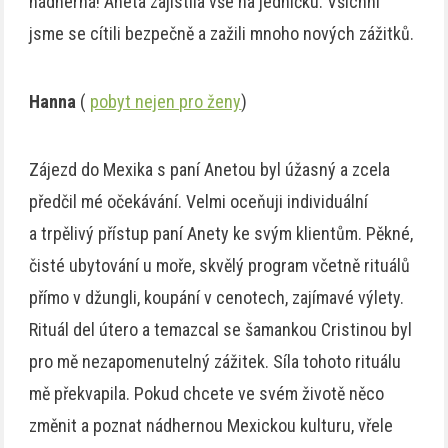
nádherná! Aneta zajistila vše na jedničku. Všichni
jsme se cítili bezpečně a zažili mnoho nových zážitků.
Hanna
(
pobyt nejen pro ženy
)
Zájezd do Mexika s paní Anetou byl úžasný a zcela
předčil mé očekávání. Velmi oceňuji individuální
a trpělivý přístup paní Anety ke svým klientům. Pěkné,
čisté ubytování u moře, skvělý program včetně rituálů
přímo v džungli, koupání v cenotech, zajímavé výlety.
Rituál del útero a temazcal se šamankou Cristinou byl
pro mě nezapomenutelný zážitek. Síla tohoto rituálu
mě překvapila. Pokud chcete ve svém životě něco
změnit a poznat nádhernou Mexickou kulturu, vřele