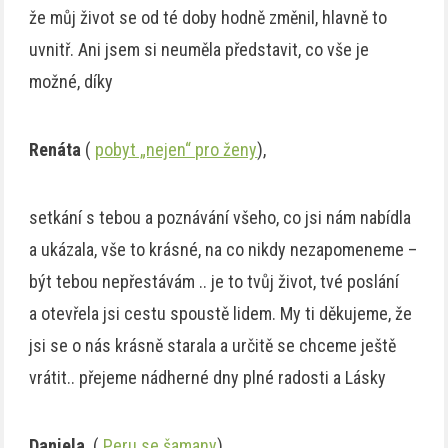
že můj život se od té doby hodně změnil, hlavně to
uvnitř. Ani jsem si neuměla představit, co vše je
možné, díky
Renáta
(
pobyt „nejen“ pro ženy
),
setkání s tebou a poznávání všeho, co jsi nám nabídla
a ukázala, vše to krásné, na co nikdy nezapomeneme –
být tebou nepřestávám .. je to tvůj život, tvé poslání
a otevřela jsi cestu spoustě lidem. My ti děkujeme, že
jsi se o nás krásně starala a určitě se chceme ještě
vrátit.. přejeme nádherné dny plné radosti a Lásky
Daniela
(
Peru se šamany
)