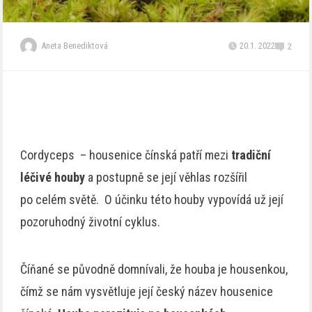
Aneta Benediktová
20.1. 2022
2
Cordyceps – housenice čínská patří mezi
tradiční
léčivé houby
a postupně se její věhlas rozšířil
po celém světě. O účinku této houby vypovídá už její
pozoruhodný životní cyklus.
Číňané se původně domnívali, že houba je housenkou,
čímž se nám vysvětluje její český název housenice