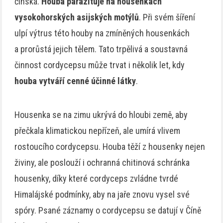
čínská.
Houba parazituje na housenkách
vysokohorských asijských motýlů
. Při svém šíření
ulpí výtrus této houby na zmíněných housenkách
a prorůstá jejich tělem. Tato trpělivá a soustavná
činnost cordycepsu může trvat i několik let, kdy
houba vytváří cenné účinné látky
.
Housenka se na zimu ukrývá do hloubi země, aby
přečkala klimatickou nepřízeň, ale umírá vlivem
rostoucího cordycepsu. Houba těží z housenky nejen
živiny, ale poslouží i ochranná chitinová schránka
housenky, díky které cordyceps zvládne tvrdé
Himalájské podmínky, aby na jaře znovu vysel své
spóry. Psané záznamy o cordycepsu se datují v Číně