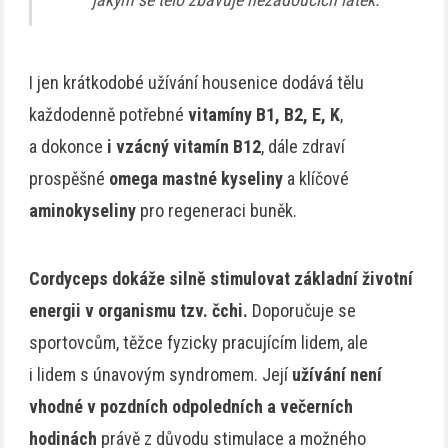
I jen krátkodobé užívání housenice dodává tělu
každodenně potřebné
vitamíny B1, B2, E, K
,
a dokonce
i vzácný vitamín B12
, dále zdraví
prospěšné
omega mastné kyseliny
a klíčové
aminokyseliny
pro regeneraci buněk.
Cordyceps dokáže silně stimulovat základní životní
energii v organismu tzv. čchi.
Doporučuje se
sportovcům, těžce fyzicky pracujícím lidem, ale
i lidem s únavovým syndromem. Její
užívání není
vhodné v pozdních odpoledních a večerních
hodinách
právě z důvodu stimulace a možného