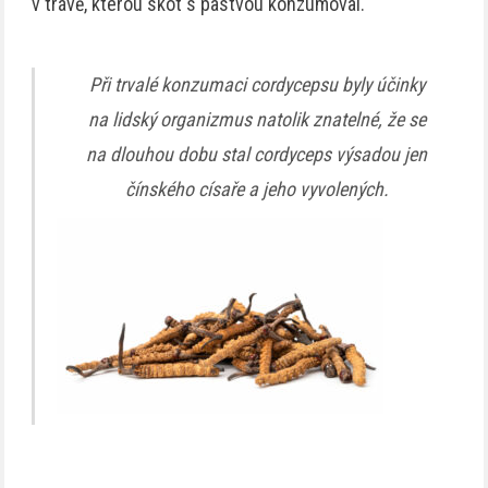
v trávě, kterou skot s pastvou konzumoval.
Při trvalé konzumaci cordycepsu byly účinky
na lidský organizmus natolik znatelné, že se
na dlouhou dobu stal cordyceps výsadou jen
čínského císaře a jeho vyvolených.