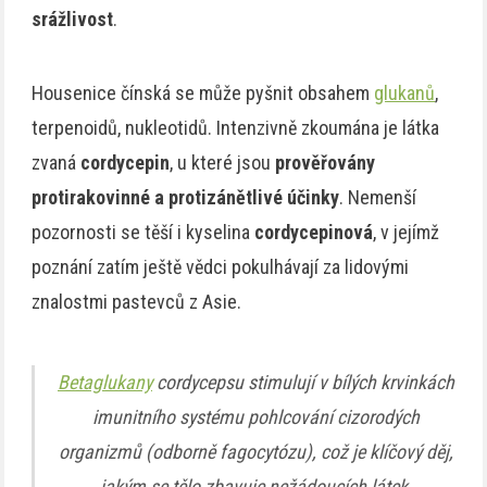
srážlivost
.
Housenice čínská se může pyšnit obsahem
glukanů
,
terpenoidů, nukleotidů. Intenzivně zkoumána je látka
zvaná
cordycepin
, u které jsou
prověřovány
protirakovinné a protizánětlivé účinky
. Nemenší
pozornosti se těší i kyselina
cordycepinová
, v jejímž
poznání zatím ještě vědci pokulhávají za lidovými
znalostmi pastevců z Asie.
Betaglukany
cordycepsu stimulují v bílých krvinkách
imunitního systému pohlcování cizorodých
organizmů (odborně fagocytózu), což je klíčový děj,
jakým se tělo zbavuje nežádoucích látek.