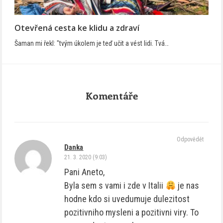
Otevřená cesta ke klidu a zdraví
Šaman mi řekl: "tvým úkolem je teď učit a vést lidi. Tvá…
Komentáře
Odpovědět
Danka
21. 3. 2020 (9:03)
Pani Aneto,
Byla sem s vami i zde v Italii
je nas
hodne kdo si uvedumuje dulezitost
pozitivniho mysleni a pozitivni viry. To