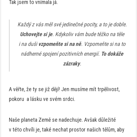
Tak jsem to vnímala já.
Každý z vás měl své jedinečné pocity, a to je dobře.
Uchovejte si je
. Kdykoliv vám bude těžko na těle
i na duši
vzpomeňte si na ně
. Vzpomeňte si na to
nádherné spojení pozitivních energií.
To dokáže
zázraky
.
A věřte, že ty se již dějí! Jen musíme mít trpělivost,
pokoru a lásku ve svém srdci.
Naše planeta Země se nadechuje. Avšak důležité
v této chvíli je, také nechat prostor našich tělům, aby