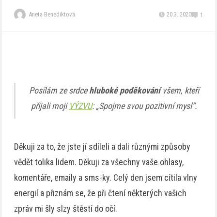
Aneta Benediktová
20.3. 2020
1
Posílám ze srdce
hluboké poděkování
všem, kteří
přijali moji
VÝZVU
: „Spojme svou pozitivní mysl“.
Děkuji za to, že jste jí sdíleli a dali různými způsoby
vědět tolika lidem. Děkuji za všechny vaše ohlasy,
komentáře, emaily a sms-ky. Celý den jsem cítila vlny
energií a přiznám se, že při čtení některých vašich
zpráv mi šly slzy štěstí do očí.