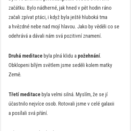
začátku. Bylo nádherné, jak hned v pět hodin ráno
začali zpívat ptáci, i když byla ještě hluboká tma
a hvězdné nebe nad mojí hlavou. Jako by věděli co se
odehrává a dávali nám svá pozitivní znamení.
Druhá meditace
byla plná klidu a
požehnání
.
Obklopeni bílým světlem jsme seděli kolem matky
Země.
Třetí meditace
byla velmi silná. Myslím, že se jí
účastnilo nejvíce osob. Rotovali jsme v celé galaxii
a posílali svá přání.