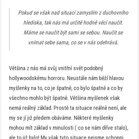
Pokud se však nad situací zamyslím z duchovního
hlediska, tak nás má určitě hodně věcí naučit.
Máme se naučit být sami se sebou. Naučit se
vnímat sebe sama, co se v nás odehrává.
Většina z nás má svůj vnitřní svět podobný
hollywoodskému horroru. Neustále nám běží hlavou
myšlenky na to, co je špatně, co bylo špatně a co by
všechno mohlo být špatně. Většina myšlenek však
nemá reálný základ. Prostě ta situace reálně není, ale
my se jí již předem obáváme. Některé myšlenky
mohou mít základ v minulosti ( co se nám dříve stalo),
ale to již bylo! My však tyto situace nejsme schopni