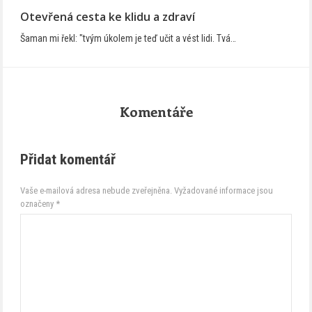
Otevřená cesta ke klidu a zdraví
Šaman mi řekl: "tvým úkolem je teď učit a vést lidi. Tvá…
Komentáře
Přidat komentář
Vaše e-mailová adresa nebude zveřejněna.
Vyžadované informace jsou
označeny
*