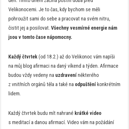
den. Tímto dnem začíná postní doba před
Velikonocemi. Je to čas, kdy bychom se měli
pohroužit sami do sebe a pracovat na svém nitru,
čistit jej a posilovat.
Všechny vesmírné energie nám
jsou v tomto čase nápomocny.
Každý čtvrtek
(od 18.2.) až do Velikonoc vám napíši
na můj blog afirmaci na daný víkend a týden. Afirmace
budou vždy vedeny na
uzdravení
některého
z vnitřních orgánů těla a také na
odpuštění
konkrétním
lidem.
Každý čtvrtek budu mít nahrané
krátké video
s meditací a danou afirmací. Video vám na požádání