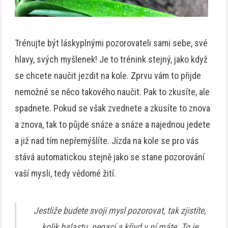
Trénujte být láskyplnými pozorovateli sami sebe, své
hlavy, svých myšlenek! Je to trénink stejný, jako když
se chcete naučit jezdit na kole. Zprvu vám to přijde
nemožné se něco takového naučit. Pak to zkusíte, ale
spadnete. Pokud se však zvednete a zkusíte to znova
a znova, tak to půjde snáze a snáze a najednou jedete
a již nad tím nepřemýšlíte. Jízda na kole se pro vás
stává automatickou stejně jako se stane pozorování
vaší mysli, tedy vědomé žití.
Jestliže budete svoji mysl pozorovat, tak zjistíte,
kolik balastu, negací a křivd v ní máte. To je