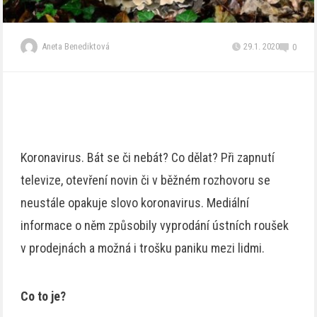
Aneta Benediktová
29.1. 2020
0
Koronavirus. Bát se či nebát? Co dělat? Při zapnutí
televize, otevření novin či v běžném rozhovoru se
neustále opakuje slovo koronavirus. Mediální
informace o něm způsobily vyprodání ústních roušek
v prodejnách a možná i trošku paniku mezi lidmi.
Co to je?