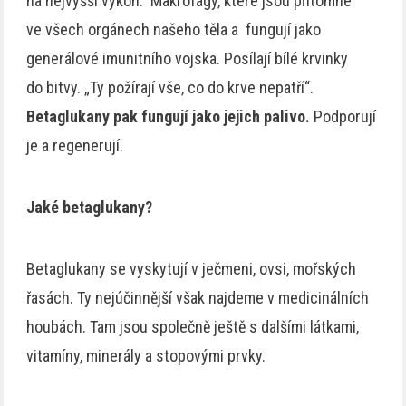
na nejvyšší výkon. Makrofágy, které jsou přítomné
ve všech orgánech našeho těla a fungují jako
generálové imunitního vojska. Posílají bílé krvinky
do bitvy. „Ty požírají vše, co do krve nepatří“.
Betaglukany pak fungují jako jejich palivo.
Podporují
je a regenerují.
Jaké betaglukany?
Betaglukany se vyskytují v ječmeni, ovsi, mořských
řasách. Ty nejúčinnější však najdeme v medicinálních
houbách. Tam jsou společně ještě s dalšími látkami,
vitamíny, minerály a stopovými prvky.