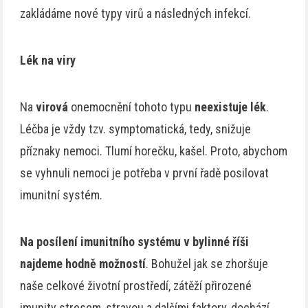
zakládáme nové typy virů a následných infekcí.
Lék na viry
Na
virová
onemocnění tohoto typu
neexistuje lék
.
Léčba je vždy tzv. symptomatická, tedy, snižuje
příznaky nemoci. Tlumí horečku, kašel. Proto, abychom
se vyhnuli nemoci je potřeba v první řadě posilovat
imunitní systém.
Na posílení imunitního systému v bylinné říši
najdeme hodně možností
. Bohužel jak se zhoršuje
naše celkové životní prostředí, zátěží přirozené
imunity stresem, stravou a dalšími faktory, dochází