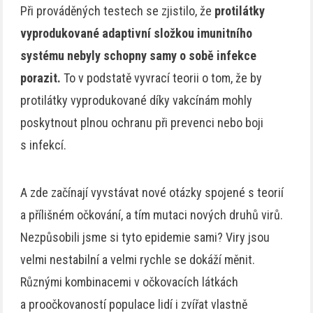
Při prováděných testech se zjistilo, že
protilátky
vyprodukované adaptivní složkou imunitního
systému nebyly schopny samy o sobě infekce
porazit.
To v podstatě vyvrací teorii o tom, že by
protilátky vyprodukované díky vakcínám mohly
poskytnout plnou ochranu při prevenci nebo boji
s infekcí.
A zde začínají vyvstávat nové otázky spojené s teorií
a přílišném očkování, a tím mutaci nových druhů virů.
Nezpůsobili jsme si tyto epidemie sami? Viry jsou
velmi nestabilní a velmi rychle se dokáží měnit.
Různými kombinacemi v očkovacích látkách
a proočkovaností populace lidí i zvířat vlastně