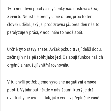
Tyto negativní pocity a myšlenky nás doslova
sžírají
zevnitř.
Neustále přemýšlíme o tom, proč to ten
člověk udělal, jaký je, proč zrovna já…přes den nás to
paralyzuje v práci, v noci nám to nedá spát.
Určitě tyto stavy znáte. Avšak pokud trvají delší dobu,
začínají v nás
působit jako jed
. Oslabují funkce našich
orgánů a narušují vnitřní rovnováhu.
V tu chvíli potřebujeme vyvolané
negativní emoce
pustit
. Vytáhnout někde v nás špunt, který je drží
uvnitř aby se uvolnili tak, jako voda v přeplněné vaně.