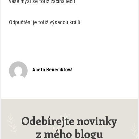
vaše mysl se totiž začíná léčit.
Odpuštění je totiž výsadou králů.
Aneta Benediktová
Odebírejte novinky
z mého blogu