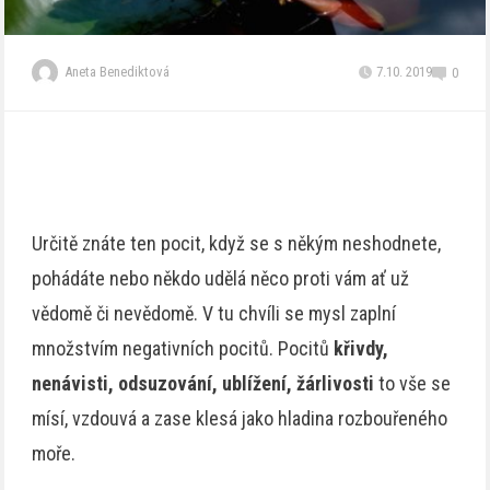
Aneta Benediktová
7.10. 2019
0
Určitě znáte ten pocit, když se s někým neshodnete,
pohádáte nebo někdo udělá něco proti vám ať už
vědomě či nevědomě. V tu chvíli se mysl zaplní
množstvím negativních pocitů. Pocitů
křivdy,
nenávisti,
odsuzování, ublížení, žárlivosti
to vše se
mísí, vzdouvá a zase klesá jako hladina rozbouřeného
moře.