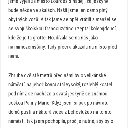
jsme vyjeli za město Lourdes s nadějí, že jeskyně
bude někde ve skalách. Našli jsme jen camp plný
obytných vozů. A tak jsme se opět vrátili a manžel se
se svojí školskou francouzštinou zeptal kolemjdoucí,
kde že je ta grotte. No, dívala se na nás jako
na mimozemšťany. Tady přeci a ukázala na místo před
námi.
Zhruba dvě stě metrů před námi bylo velikánské
náměstí, na jehož konci stál vysoký, rozlehlý kostel
pod nímž se nacházela svatá jeskyně se známou
soškou Panny Marie. Když jsem si pak po návratu
domů pustila některá videa z bohoslužeb na tomto
náměstí, tak jsem pochopila, proč je nutné, aby bylo