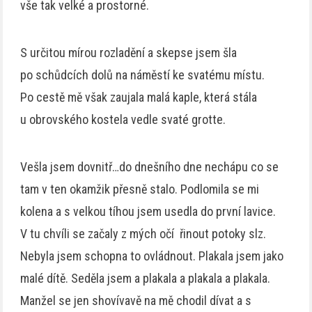
vše tak velké a prostorné.
S určitou mírou rozladění a skepse jsem šla
po schůdcích dolů na náměstí ke svatému místu.
Po cestě mě však zaujala malá kaple, která stála
u obrovského kostela vedle svaté grotte.
Vešla jsem dovnitř…do dnešního dne nechápu co se
tam v ten okamžik přesně stalo. Podlomila se mi
kolena a s velkou tíhou jsem usedla do první lavice.
V tu chvíli se začaly z mých očí řinout potoky slz.
Nebyla jsem schopna to ovládnout. Plakala jsem jako
malé dítě. Seděla jsem a plakala a plakala a plakala.
Manžel se jen shovívavě na mě chodil dívat a s