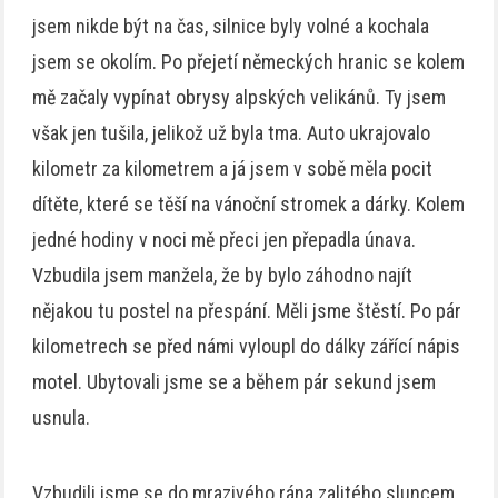
jsem nikde být na čas, silnice byly volné a kochala
jsem se okolím. Po přejetí německých hranic se kolem
mě začaly vypínat obrysy alpských velikánů. Ty jsem
však jen tušila, jelikož už byla tma. Auto ukrajovalo
kilometr za kilometrem a já jsem v sobě měla pocit
dítěte, které se těší na vánoční stromek a dárky. Kolem
jedné hodiny v noci mě přeci jen přepadla únava.
Vzbudila jsem manžela, že by bylo záhodno najít
nějakou tu postel na přespání. Měli jsme štěstí. Po pár
kilometrech se před námi vyloupl do dálky zářící nápis
motel. Ubytovali jsme se a během pár sekund jsem
usnula.
Vzbudili jsme se do mrazivého rána zalitého sluncem.