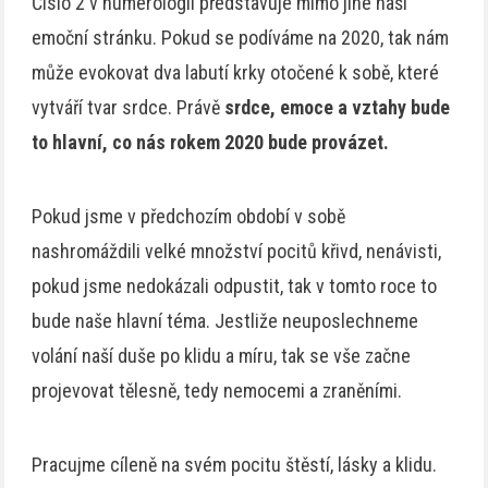
Číslo 2 v numerologii představuje mimo jiné naší
emoční stránku. Pokud se podíváme na 2020, tak nám
může evokovat dva labutí krky otočené k sobě, které
vytváří tvar srdce. Právě
srdce, emoce a vztahy bude
to hlavní, co nás rokem 2020 bude provázet.
Pokud jsme v předchozím období v sobě
nashromáždili velké množství pocitů křivd, nenávisti,
pokud jsme nedokázali odpustit, tak v tomto roce to
bude naše hlavní téma. Jestliže neuposlechneme
volání naší duše po klidu a míru, tak se vše začne
projevovat tělesně, tedy nemocemi a zraněními.
Pracujme cíleně na svém pocitu štěstí, lásky a klidu.