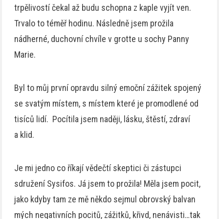
trpělivostí čekal až budu schopna z kaple vyjít ven.
Trvalo to téměř hodinu. Následně jsem prožila
nádherné, duchovní chvíle v grotte u sochy Panny
Marie.
Byl to můj první opravdu silný emoční zážitek spojený
se svatým místem, s místem které je promodlené od
tisíců lidí. Pocítila jsem naději, lásku, štěstí, zdraví
a klid.
Je mi jedno co říkají vědečtí skeptici či zástupci
sdružení Sysifos. Já jsem to prožila! Měla jsem pocit,
jako kdyby tam ze mě někdo sejmul obrovský balvan
mých negativních pocitů, zážitků, křivd, nenávisti…tak