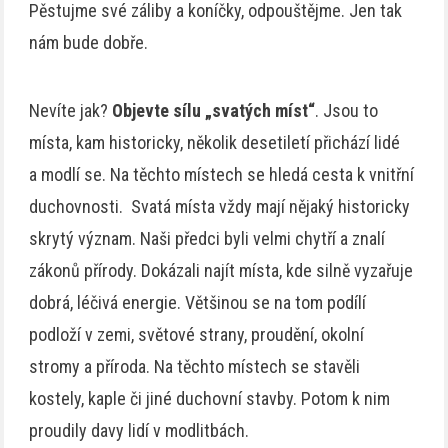
Pěstujme své záliby a koníčky, odpouštějme. Jen tak
nám bude dobře.
Nevíte jak?
Objevte sílu „svatých míst“
. Jsou to
místa, kam historicky, několik desetiletí přichází lidé
a modlí se. Na těchto místech se hledá cesta k vnitřní
duchovnosti. Svatá místa vždy mají nějaký historicky
skrytý význam. Naši předci byli velmi chytří a znalí
zákonů přírody. Dokázali najít místa, kde silně vyzařuje
dobrá, léčivá energie. Většinou se na tom podílí
podloží v zemi, světové strany, proudění, okolní
stromy a příroda. Na těchto místech se stavěli
kostely, kaple či jiné duchovní stavby. Potom k nim
proudily davy lidí v modlitbách.