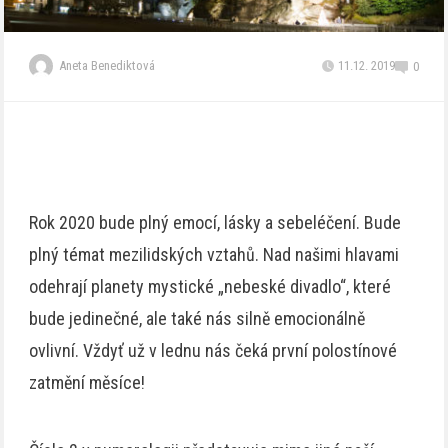
Aneta Benediktová
11.12. 2019
0
Rok 2020 bude plný emocí, lásky a sebeléčení. Bude
plný témat mezilidských vztahů. Nad našimi hlavami
odehrají planety mystické „nebeské divadlo“, které
bude jedinečné, ale také nás silně emocionálně
ovlivní. Vždyť už v lednu nás čeká první polostínové
zatmění měsíce!