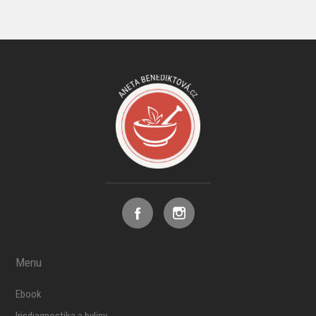
Menu
Ebook
Irisdiagnostika a byliny