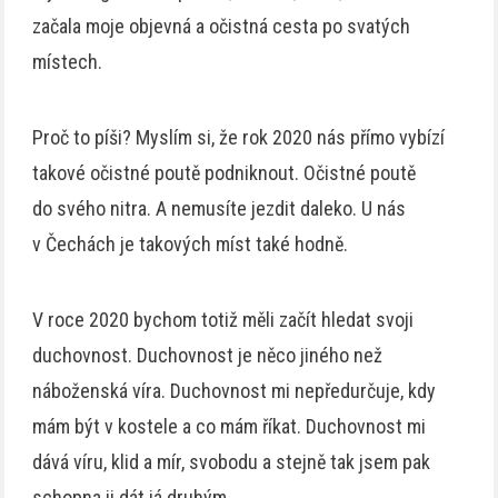
začala moje objevná a očistná cesta po svatých
místech.
Proč to píši? Myslím si, že rok 2020 nás přímo vybízí
takové očistné poutě podniknout. Očistné poutě
do svého nitra. A nemusíte jezdit daleko. U nás
v Čechách je takových míst také hodně.
V roce 2020 bychom totiž měli začít hledat svoji
duchovnost. Duchovnost je něco jiného než
náboženská víra. Duchovnost mi nepředurčuje, kdy
mám být v kostele a co mám říkat. Duchovnost mi
dává víru, klid a mír, svobodu a stejně tak jsem pak
schopna ji dát já druhým.