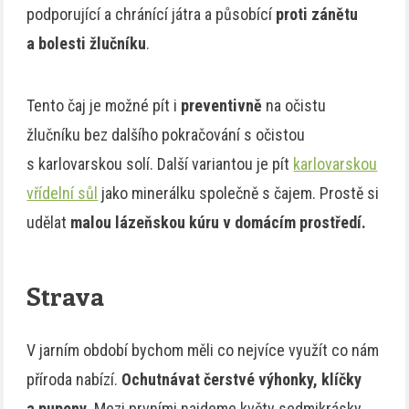
podporující a chránící játra a působící
proti zánětu
a bolesti žlučníku
.
Tento čaj je možné pít i
preventivně
na očistu
žlučníku bez dalšího pokračování s očistou
s karlovarskou solí. Další variantou je pít
karlovarskou
vřídelní sůl
jako minerálku společně s čajem. Prostě si
udělat
malou lázeňskou kúru v domácím prostředí.
Strava
V jarním období bychom měli co nejvíce využít co nám
příroda nabízí.
Ochutnávat čerstvé výhonky, klíčky
a pupeny.
Mezi prvními najdeme květy sedmikrásky,