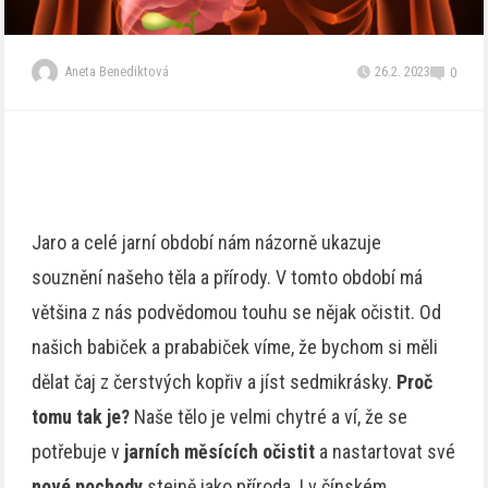
Aneta Benediktová
26.2. 2023
0
Jaro a celé jarní období nám názorně ukazuje
souznění našeho těla a přírody. V tomto období má
většina z nás podvědomou touhu se nějak očistit. Od
našich babiček a prababiček víme, že bychom si měli
dělat čaj z čerstvých kopřiv a jíst sedmikrásky.
Proč
tomu tak je?
Naše tělo je velmi chytré a ví, že se
potřebuje v
jarních měsících očistit
a nastartovat své
nové pochody
stejně jako příroda. I v čínském