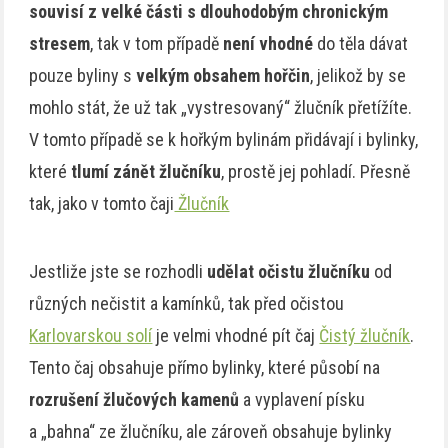
souvisí z velké části s dlouhodobým chronickým
stresem
, tak v tom případě
není vhodné
do těla dávat
pouze byliny s
velkým obsahem hořčin
, jelikož by se
mohlo stát, že už tak „vystresovaný“ žlučník přetížíte.
V tomto případě se k hořkým bylinám přidávají i bylinky,
které
tlumí zánět žlučníku
, prostě jej pohladí. Přesně
tak, jako v tomto čaji
Žlučník
Jestliže jste se rozhodli
udělat očistu žlučníku
od
různých nečistit a kamínků, tak před očistou
Karlovarskou solí
je velmi vhodné pít čaj
Čistý žlučník
.
Tento čaj obsahuje přímo bylinky, které působí na
rozrušení žlučových kamenů
a vyplavení písku
a „bahna“ ze žlučníku, ale zároveň obsahuje bylinky