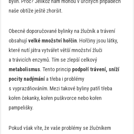
bylin. Proč? Jelikož nám mohou v určitých případech
naše obtíže ještě zhoršit.
Obecně doporučované bylinky na žlučník a trávení
obsahují
velké množství hořčin
. Hořčiny jsou látky,
které nutí játra vytvářet větší množství žluči
a trávicích enzymů. Tím se zlepší celkový
metabolismus
. Tento princip
podpoří trávení, sníží
pocity nadýmání
a třeba i problémy
s vyprazdňováním. Mezi takové byliny patří třeba
kořen čekanky, kořen puškvorce nebo kořen
pampelišky.
Pokud však víte, že vaše problémy se žlučníkem