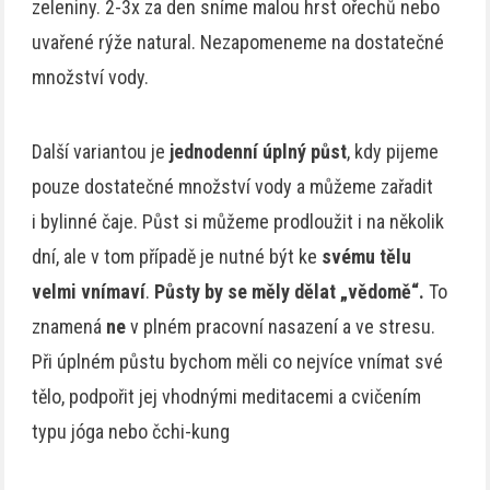
zeleniny. 2-3x za den sníme malou hrst ořechů nebo
uvařené rýže natural. Nezapomeneme na dostatečné
množství vody.
Další variantou je
jednodenní úplný půst
, kdy pijeme
pouze dostatečné množství vody a můžeme zařadit
i bylinné čaje. Půst si můžeme prodloužit i na několik
dní, ale v tom případě je nutné být ke
svému tělu
velmi vnímaví
.
Půsty by se měly dělat „vědomě“.
To
znamená
ne
v plném pracovní nasazení a ve stresu.
Při úplném půstu bychom měli co nejvíce vnímat své
tělo, podpořit jej vhodnými meditacemi a cvičením
typu jóga nebo čchi-kung