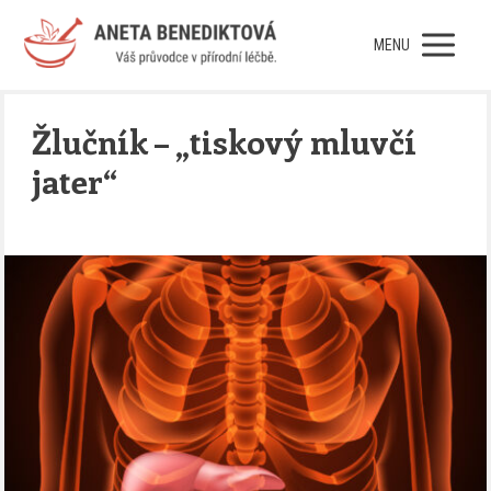
MENU
Žlučník – „tiskový mluvčí
jater“