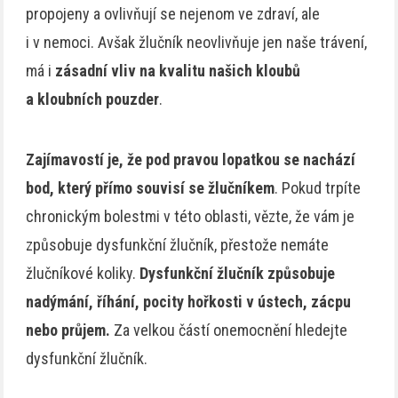
propojeny a ovlivňují se nejenom ve zdraví, ale
i v nemoci. Avšak žlučník neovlivňuje jen naše trávení,
má i
zásadní vliv na kvalitu našich kloubů
a kloubních pouzder
.
Zajímavostí je, že pod pravou lopatkou se nachází
bod, který přímo souvisí se žlučníkem
. Pokud trpíte
chronickým bolestmi v této oblasti, vězte, že vám je
způsobuje dysfunkční žlučník, přestože nemáte
žlučníkové koliky.
Dysfunkční žlučník způsobuje
nadýmání, říhání, pocity hořkosti v ústech, zácpu
nebo průjem.
Za velkou částí onemocnění hledejte
dysfunkční žlučník.