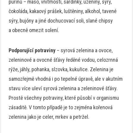
purinů – maso, vnitřnosti, sardinky, uzeniny, sýry,
čokoláda, kakaový prášek, luštěniny, alkohol, tavené
sýry, bujóny a jiné dochucovací soli, slané chipsy
a obecně omezit solení.
Podporující potraviny
– syrová zelenina a ovoce,
zeleninové a ovocné šťávy ředěné vodou, celozrnná
rýže, jáhly, pohanka, slzovka, kukuřice. Zelenina je
samozřejmě vhodná i po tepelné úpravě, ale v akutním
stavu více uleví syrová zelenina a zeleninové šťávy.
Prostě všechny potraviny, které působí v organismu
zásaditě. V tomto případě je to zejména kořenová
zelenina jako je celer, mrkev a petržel.