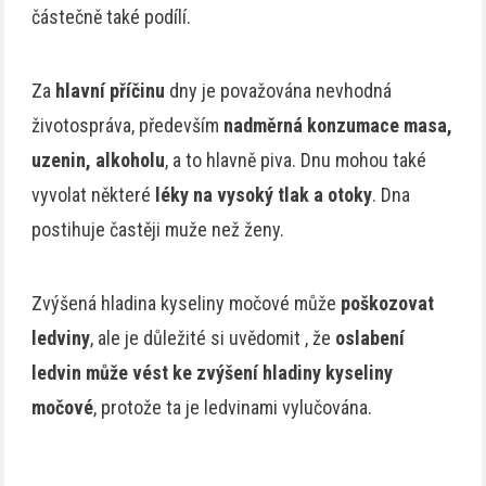
částečně také podílí.
Za
hlavní příčinu
dny je považována nevhodná
životospráva, především
nadměrná konzumace masa,
uzenin, alkoholu
, a to hlavně piva. Dnu mohou také
vyvolat některé
léky na vysoký tlak a otoky
. Dna
postihuje častěji muže než ženy.
Zvýšená hladina kyseliny močové může
poškozovat
ledviny
, ale je důležité si uvědomit , že
oslabení
ledvin
může vést ke
zvýšení hladiny kyseliny
močové
, protože ta je ledvinami vylučována.