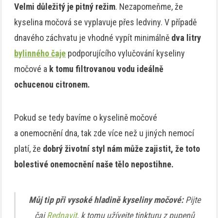
Velmi důležitý je pitný režim
. Nezapomeňme, že
kyselina močová se vyplavuje přes ledviny. V případě
dnavého záchvatu je vhodné vypít minimálně
dva litry
bylinného čaje
podporujícího vylučování kyseliny
močové a
k tomu filtrovanou vodu ideálně
ochucenou citronem.
Pokud se tedy bavíme o kyselině močové
a onemocnění dna, tak zde více než u jiných nemocí
platí, že
dobrý životní styl nám může zajistit, že toto
bolestivé onemocnění naše tělo nepostihne.
Můj tip při vysoké hladině kyseliny močové:
Pijte
čaj
Rednavit
, k tomu užívejte tinkturu z pupenů