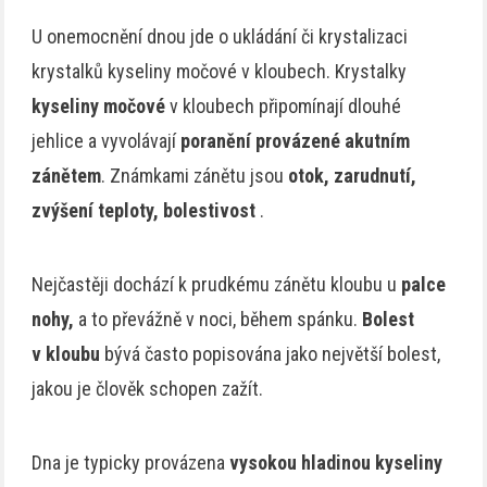
U onemocnění dnou jde o ukládání či krystalizaci
krystalků kyseliny močové v kloubech. Krystalky
kyseliny močové
v kloubech připomínají dlouhé
jehlice a vyvolávají
poranění provázené akutním
zánětem
. Známkami zánětu jsou
otok, zarudnutí,
zvýšení teploty, bolestivost
.
Nejčastěji dochází k prudkému zánětu kloubu u
palce
nohy,
a to převážně v noci, během spánku.
Bolest
v kloubu
bývá často popisována jako největší bolest,
jakou je člověk schopen zažít.
Dna je typicky provázena
vysokou hladinou kyseliny