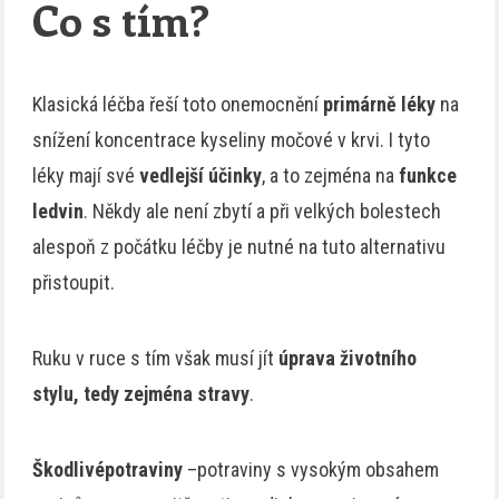
Co s tím?
Klasická léčba řeší toto onemocnění
primárně léky
na
snížení koncentrace kyseliny močové v krvi. I tyto
léky mají své
vedlejší účinky
, a to zejména na
funkce
ledvin
. Někdy ale není zbytí a při velkých bolestech
alespoň z počátku léčby je nutné na tuto alternativu
přistoupit.
Ruku v ruce s tím však musí jít
úprava životního
stylu, tedy zejména stravy
.
Škodlivépotraviny
–potraviny s vysokým obsahem