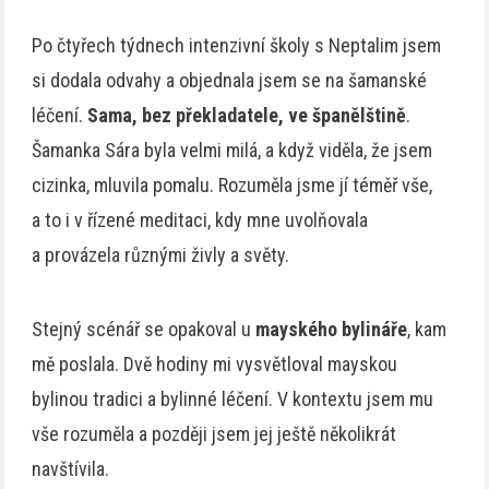
Po čtyřech týdnech intenzivní školy s Neptalim jsem
si dodala odvahy a objednala jsem se na šamanské
léčení.
Sama, bez překladatele, ve španělštině
.
Šamanka Sára byla velmi milá, a když viděla, že jsem
cizinka, mluvila pomalu. Rozuměla jsme jí téměř vše,
a to i v řízené meditaci, kdy mne uvolňovala
a provázela různými živly a světy.
Stejný scénář se opakoval u
mayského bylináře
, kam
mě poslala. Dvě hodiny mi vysvětloval mayskou
bylinou tradici a bylinné léčení. V kontextu jsem mu
vše rozuměla a později jsem jej ještě několikrát
navštívila.