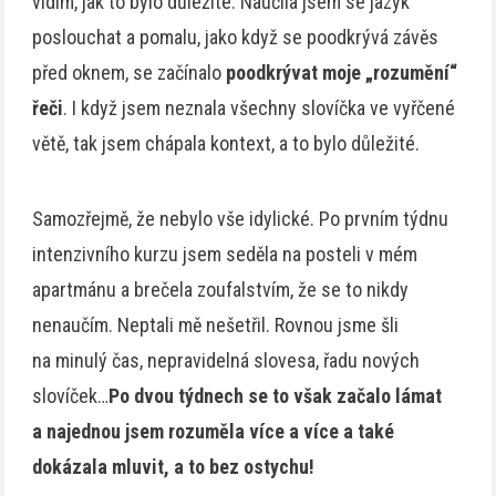
vidím, jak to bylo důležité. Naučila jsem se jazyk
poslouchat a pomalu, jako když se poodkrývá závěs
před oknem, se začínalo
poodkrývat moje „rozumění“
řeči
. I když jsem neznala všechny slovíčka ve vyřčené
větě, tak jsem chápala kontext, a to bylo důležité.
Samozřejmě, že nebylo vše idylické. Po prvním týdnu
intenzivního kurzu jsem seděla na posteli v mém
apartmánu a brečela zoufalstvím, že se to nikdy
nenaučím. Neptali mě nešetřil. Rovnou jsme šli
na minulý čas, nepravidelná slovesa, řadu nových
slovíček…
Po dvou týdnech se to však začalo lámat
a najednou jsem rozuměla více a více a také
dokázala mluvit, a to bez ostychu!