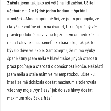
Začala jsem
tak jako asi většina lidí začíná.
Učitel –
učebnice – 2-x týdně jedna hodina – šprtání
slovíček…
Musím upřímně říci, že jsem pochopila, že
i když se vnitřně cítím na dvacet, tak můj reálný věk
pravděpodobně má vliv na to, že jsem se nedokázala
naučit slovíčka nazpaměť jako básničku, tak jak to
bývalo dříve ve škole. Samozřejmě, že mimo výuky
španělštiny jsem měla v hlavě tisíce jiných starostí
prací počínaje a starostí o domácnost konče. Naštěstí
jsem měla a stále mám velmi empatickou učitelku,
která ze mě dokázala dostat maximum a tolerovala
všechny moje „vynálezy“ jak do své hlavy dostat
maximum slovíček a frází.