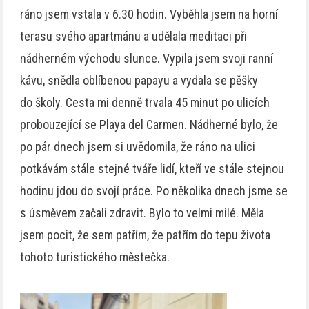
ráno jsem vstala v 6.30 hodin. Vyběhla jsem na horní
terasu svého apartmánu a udělala meditaci při
nádherném východu slunce. Vypila jsem svoji ranní
kávu, snědla oblíbenou papayu a vydala se pěšky
do školy. Cesta mi denně trvala 45 minut po ulicích
probouzející se Playa del Carmen. Nádherné bylo, že
po pár dnech jsem si uvědomila, že ráno na ulici
potkávám stále stejné tváře lidí, kteří ve stále stejnou
hodinu jdou do svojí práce. Po několika dnech jsme se
s úsměvem začali zdravit. Bylo to velmi milé. Měla
jsem pocit, že sem patřím, že patřím do tepu života
tohoto turistického městečka.