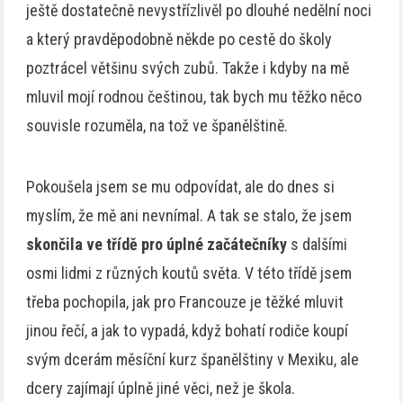
ještě dostatečně nevystřízlivěl po dlouhé nedělní noci
a který pravděpodobně někde po cestě do školy
poztrácel většinu svých zubů. Takže i kdyby na mě
mluvil mojí rodnou češtinou, tak bych mu těžko něco
souvisle rozuměla, na tož ve španělštině.
Pokoušela jsem se mu odpovídat, ale do dnes si
myslím, že mě ani nevnímal. A tak se stalo, že jsem
skončila ve třídě pro úplné začátečníky
s dalšími
osmi lidmi z různých koutů světa. V této třídě jsem
třeba pochopila, jak pro Francouze je těžké mluvit
jinou řečí, a jak to vypadá, když bohatí rodiče koupí
svým dcerám měsíční kurz španělštiny v Mexiku, ale
dcery zajímají úplně jiné věci, než je škola.