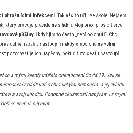
ot ohrožujícími infekcemi
. Tak nás to učili ve škole. Nejsem
, který pracuje pravidelně s lidmi. Mojí praxí prošlo tisíce
pravdové příčiny
, i když jim to často „není po chuti“. Chci
e pravidelně hýbali a nastoupili někdy emocionálně velmi
st pozorovat jejich úspěchy, pokud tuto cestu nastoupí.
 co s mými klienty udělalo onemocnění Covid 19. Jak se
onemocnění zvládli lidé s chronickými nemocemi a jej zvládli
své zdraví a svoji kondici. Podobné zkušenosti nabývám i s mými
 kteří se nechali očkovat.