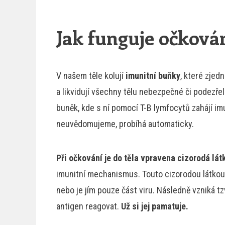
Jak funguje očkován
V našem těle kolují
imunitní buňky
, které zjed
a likvidují všechny tělu nebezpečné či podezřel
buněk, kde s ní pomocí T-B lymfocytů zahájí imu
neuvědomujeme, probíhá automaticky.
Při očkování je do těla vpravena cizorodá lát
imunitní mechanismus. Touto cizorodou látkou
nebo je jím pouze část viru. Následně vzniká tzv
antigen reagovat.
Už si jej pamatuje.