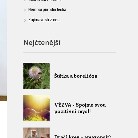
Nemoci přírodní léčba
Zajímavosti z cest
Nejčtenější
Štětka a borelióza
VÝZVA - Spojme svou
pozitivní mysl!
Dračí krev – amazonský