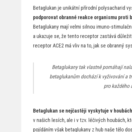
Betaglukan je unikátní přírodní polysacharid v
podporovat obranné reakce organismu proti b
Betaglukany mají velmi silnou imuno-stimulační
a ukazuje se, že tento receptor zastává důležito
receptor ACE2 má vliv na to, jak se obranný sys
Betaglukany tak vlastně pomáhají nala
betaglukanům dochází k vyživování a tré
pro každého a
Betaglukan se nejčastěji vyskytuje v houbác
v našich lesích, ale i v tzv. léčivých houbách
pojídáním však betaglukany z hub naše tělo dos