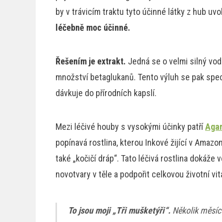
by v trávicím traktu tyto účinné látky z hub uvol
léčebně moc účinné.
Řešením je extrakt.
Jedná se o velmi silný vod
množství betaglukanů. Tento výluh se pak speci
dávkuje do přírodních kapslí.
Mezi léčivé houby s vysokými účinky patří
Agar
popínavá rostlina, kterou Inkové žijící v Amazo
také „kočičí dráp“. Tato léčivá rostlina dokáže
novotvary v těle a podpořit celkovou životní vita
To jsou moji „Tři mušketýři“.
Několik měsíců