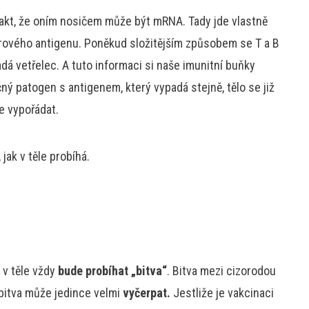
 fakt, že oním nosičem může být mRNA. Tady jde vlastně
irového antigenu. Poněkud složitějším způsobem se T a B
dá vetřelec. A tuto informaci si naše imunitní buňky
ný patogen s antigenem, který vypadá stejně, tělo se již
e vypořádat.
jak v těle probíhá.
e v těle vždy
bude probíhat „bitva“
. Bitva mezi cizorodou
bitva může jedince velmi
vyčerpat.
Jestliže je vakcinaci