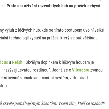
nil.
Proto ani užívání rozemletých hub na prášek nebývá
ný výluh z léčivých hub, kde se tímto postupem uvolní velké
ální technologií vysuší na prášek, který se pak většinou
icus
a
Reishi
. Skvělým doplňkem k léčivým houbám je
nii nazývají „svatou rostlinou“. Jedná se o
Vilcacoru
zvanou
 velmi účinně stimulovat imunitní systém, vstřebávat
litu.
 skvěle pomáhají mým klientům. Všem těm, kteří se rozhodli