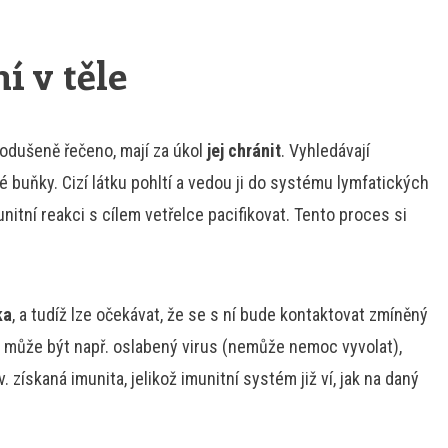
í v těle
nodušeně řečeno, mají za úkol
jej chránit
. Vyhledávají
é buňky. Cizí látku pohltí a vedou ji do systému lymfatických
nitní reakci s cílem vetřelce pacifikovat. Tento proces si
ka
, a tudíž lze očekávat, že se s ní bude kontaktovat zmíněný
 může být např. oslabený virus (nemůže nemoc vyvolat),
. získaná imunita, jelikož imunitní systém již ví, jak na daný