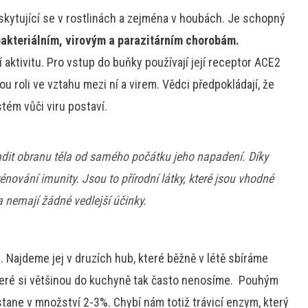
yskytující se v rostlinách a zejména v houbách. Je schopný
akteriálním, virovým a parazitárním chorobám.
 aktivitu. Pro vstup do buňky používají její receptor ACE2
u roli ve vztahu mezi ní a virem. Vědci předpokládají, že
tém vůči viru postaví.
dit obranu těla od samého počátku jeho napadení. Díky
nování imunity. Jsou to přírodní látky, které jsou vhodné
 nemají žádné vedlejší účinky.
h
. Najdeme jej v druzích hub, které běžně v létě sbíráme
, které si většinou do kuchyně tak často nenosíme. Pouhým
tane v množství 2-3%. Chybí nám totiž trávicí enzym, který