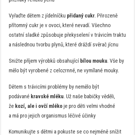
Vyřaďte dětem z jídelníčku
přidaný cukr
. Přirozeně
přítomný cukr je v ovoci, které nevadí. Všechno
ostatní sladké způsobuje překyselení v trávicím traktu
a následnou tvorbu plynů, které dráždí svěrač jícnu
Snižte příjem výrobků obsahující
bílou mouku
. Vše by
mělo být vyrobené z celozrnné, ne vymílané mouky.
Dětem s trávicími problémy by nemělo být
podávané
kravské mléku
. Už naše babičky věděli,
že
kozí, ale i ovčí mléko
je pro děti velmi vhodné
a má pro jejich organismus léčivé účinky
Komunikujte s dětmi a pokuste se co nejméně snížit