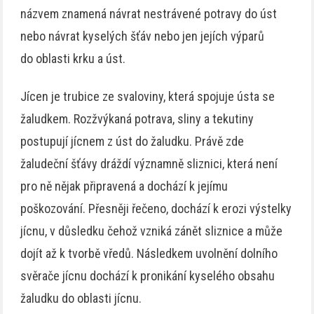
názvem znamená návrat nestrávené potravy do úst
nebo návrat kyselých šťáv nebo jen jejích výparů
do oblasti krku a úst.
Jícen je trubice ze svaloviny, která spojuje ústa se
žaludkem. Rozžvýkaná potrava, sliny a tekutiny
postupují jícnem z úst do žaludku. Právě zde
žaludeční šťávy dráždí významně sliznici, která není
pro ně nějak připravená a dochází k jejímu
poškozování. Přesněji řečeno, dochází k erozi výstelky
jícnu, v důsledku čehož vzniká zánět sliznice a může
dojít až k tvorbě vředů. Následkem uvolnění dolního
svěrače jícnu dochází k pronikání kyselého obsahu
žaludku do oblasti jícnu.