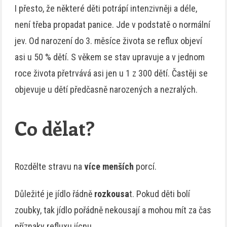
I přesto, že některé děti potrápí intenzivněji a déle,
není třeba propadat panice. Jde v podstatě o normální
jev. Od narození do 3. měsíce života se reflux objeví
asi u 50 % dětí. S věkem se stav upravuje a v jednom
roce života přetrvává asi jen u 1 z 300 dětí. Častěji se
objevuje u dětí předčasně narozených a nezralých.
Co dělat?
Rozdělte stravu na
více menších
porcí.
Důležité je jídlo řádně
rozkousa
t. Pokud děti bolí
zoubky, tak jídlo pořádně nekousají a mohou mít za čas
příznaky refluxu jícnu