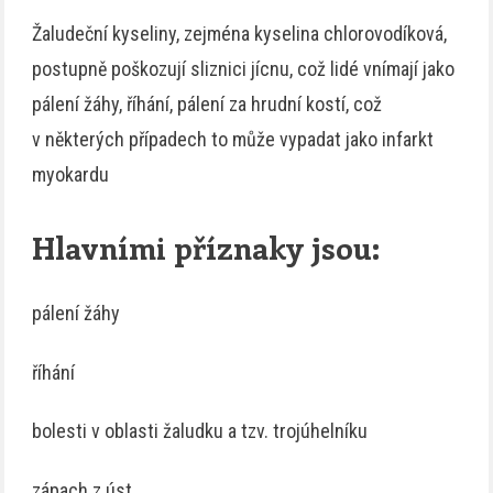
Žaludeční kyseliny, zejména kyselina chlorovodíková,
postupně poškozují sliznici jícnu, což lidé vnímají jako
pálení žáhy, říhání, pálení za hrudní kostí, což
v některých případech to může vypadat jako infarkt
myokardu
Hlavními příznaky jsou:
pálení žáhy
říhání
bolesti v oblasti žaludku a tzv. trojúhelníku
zápach z úst