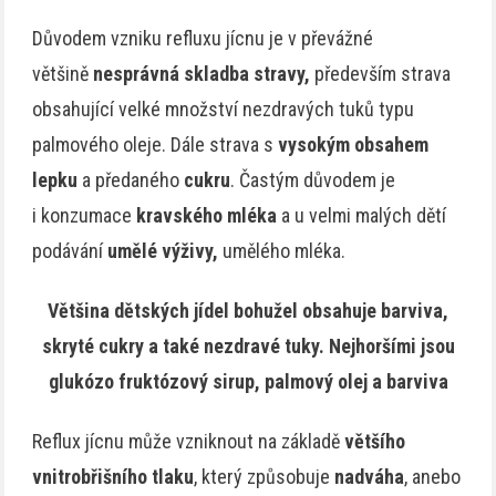
Důvodem vzniku refluxu jícnu je v převážné
většině
nesprávná skladba stravy,
především strava
obsahující velké množství nezdravých tuků typu
palmového oleje. Dále strava s
vysokým obsahem
lepku
a předaného
cukru
. Častým důvodem je
i konzumace
kravského mléka
a u velmi malých dětí
podávání
umělé výživy,
umělého mléka.
Většina dětských jídel bohužel obsahuje barviva,
skryté cukry a také nezdravé tuky. Nejhoršími jsou
glukózo fruktózový sirup, palmový olej a barviva
Reflux jícnu může vzniknout na základě
většího
vnitrobřišního tlaku
, který způsobuje
nadváha
, anebo