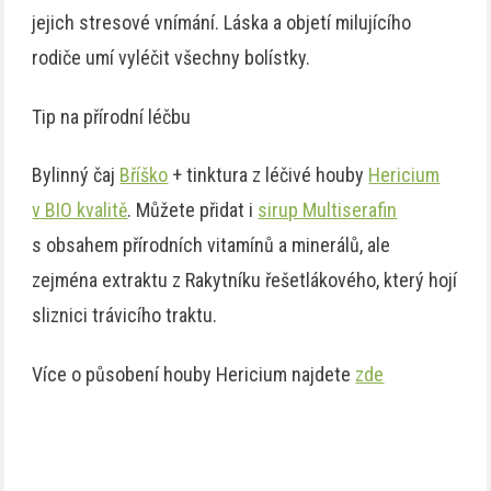
jejich stresové vnímání. Láska a objetí milujícího
rodiče umí vyléčit všechny bolístky.
Tip na přírodní léčbu
Bylinný čaj
Bříško
+ tinktura z léčivé houby
Hericium
v BIO kvalitě
. Můžete přidat i
sirup Multiserafin
s obsahem přírodních vitamínů a minerálů, ale
zejména extraktu z Rakytníku řešetlákového, který hojí
sliznici trávicího traktu.
Více o působení houby Hericium najdete
zde