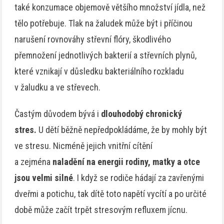
také konzumace objemově většího množství jídla, než
tělo potřebuje. Tlak na žaludek může být i příčinou
narušení rovnováhy střevní flóry, škodlivého
přemnožení jednotlivých bakterií a střevních plynů,
které vznikají v důsledku bakteriálního rozkladu
v žaludku a ve střevech.
Častým důvodem bývá i
dlouhodobý chronický
stres.
U dětí běžně nepředpokládáme, že by mohly být
ve stresu. Nicméně jejich vnitřní cítění
a zejména
naladění na energii rodiny, matky a otce
jsou velmi silné
. I když se rodiče hádají za zavřenými
dveřmi a potichu, tak dítě toto napětí vycítí a po určité
době může začít trpět stresovým refluxem jícnu.